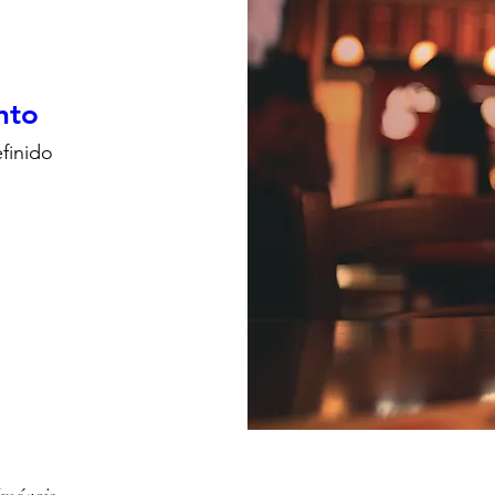
nto
efinido