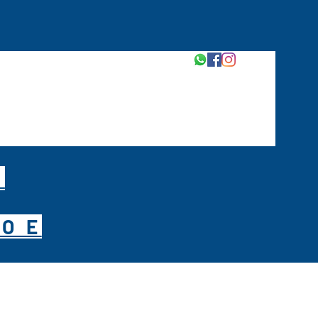
M
O E