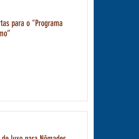
rtas para o "Programa
smo”
o de luxo para Nômades