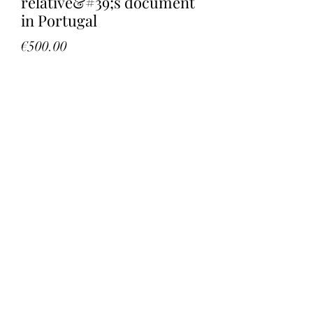
relative&#39;s document
in Portugal
Price
€500.00
Sales Tax Included
Quantity
*
Add to Cart
Search in Portuguese Records for the
birth certificate of the Portuguese
ancestor
PARCEIRO