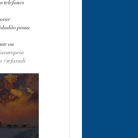
 telefones 
orar 
idadão possa 
nte ou 
iaeuropeia
s
#sefaradi