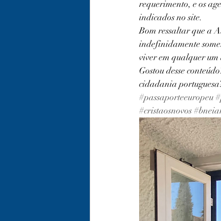
requerimento, e os age
indicados no site.
Bom ressaltar que a A
indefinidamente somen
viver em qualquer um 
Gostou desse conteúdo
cidadania portuguesa?
#passaporteeuropeu
#
#cristaosnovos
#bneia