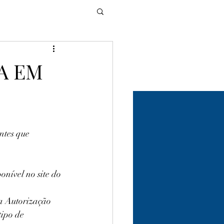
A EM
ntes que 
nível no site do 
a Autorização 
ipo de 