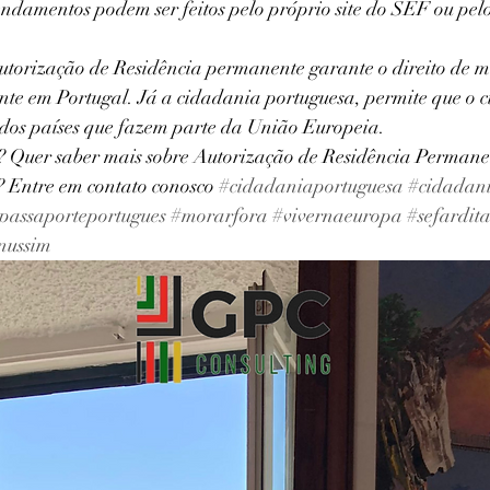
ndamentos podem ser feitos pelo próprio site do SEF ou pelos
utorização de Residência permanente garante o direito de m
te em Portugal. Já a cidadania portuguesa, permite que o c
dos países que fazem parte da União Europeia.
? Quer saber mais sobre Autorização de Residência Permane
 Entre em contato conosco 
#cidadaniaportuguesa
#cidadan
passaporteportugues
#morarfora
#vivernaeuropa
#sefardita
nussim