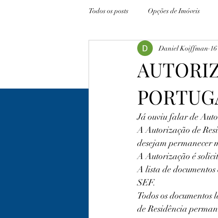
Todos os posts
Opções de Imóveis
Daniel Koiffman
16
AUTORI
PORTUG
Já ouviu falar de Aut
A Autorização de Resi
desejam permanecer m
A Autorização é solici
A lista de documentos 
SEF.
Todos os documentos 
de Residência perman