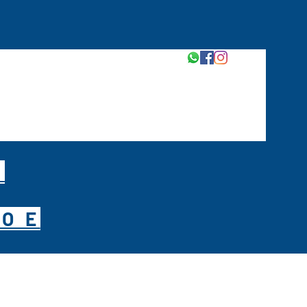
M
O E