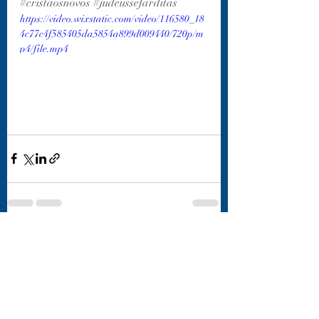
#cristaosnovos
#judeussefarditas
https://video.wixstatic.com/video/116580_18
4c77c4f585405da5854a899d009440/720p/m
p4/file.mp4
Posts recentes
Ver tudo