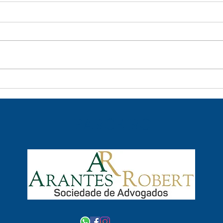
Contratar advogado para
Imóv
cidadania portuguesa: dicas
Alga
essenciais
PARCEIRO