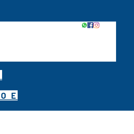
M
O E