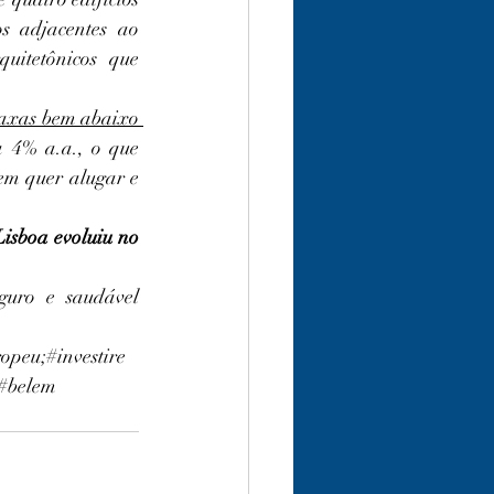
s adjacentes ao 
itetônicos que 
taxas bem abaixo 
 4% a.a., o que 
m quer alugar e 
isboa evoluiu no 
uro e saudável 
opeu;#investire
;#belem