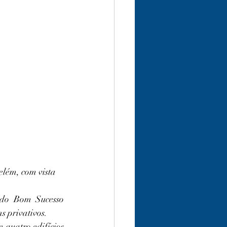
lém, com vista 
do Bom Sucesso 
s privativos.
 quatro edifícios 