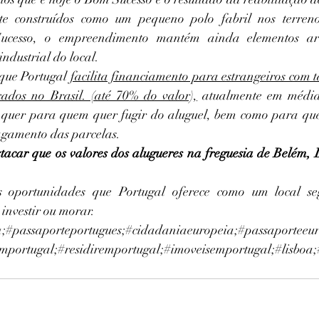
ente construídos como um pequeno polo fabril nos terreno
cesso, o empreendimento mantém ainda elementos arqu
ndustrial do local.
ue Portugal 
facilita financiamento para estrangeiros com 
cados no Brasil. (até 70% do valor),
 atualmente em média
, quer para quem quer fugir do aluguel, bem como para que
agamento das parcelas.
tacar que os valores dos alugueres na freguesia de Belém, L
oportunidades que Portugal oferece como um local seg
nvestir ou morar. 
a
;#passaporteportugues;#cidadaniaeuropeia;#passaporteeur
portugal;#residiremportugal;#imoveisemportugal;#lisboa