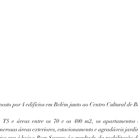
to por 4 edifícios em Belém junto ao Centro Cultural de Be
 T5 e áreas entre os 70 e os 400 m2, os apartamentos 
nerosas áreas exteriores, estacionamento e agradáveis jardin
cios que é hoje o Bom Sucesso é o resultado da reabilitação de