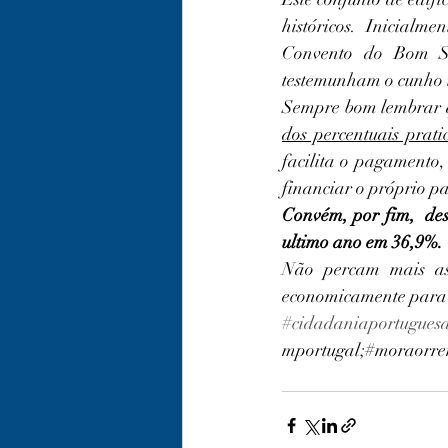
históricos. Inicialm
Convento do Bom Su
testemunham o cunho i
Sempre bom lembrar q
dos percentuais prati
facilita o pagamento
financiar o próprio p
Convém, por fim,  des
ultimo ano em 36,9%.
Não percam mais as 
economicamente para i
#cidadaniaportugues
mportugal;#moraorrem