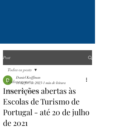
Post
Todos os posts
Daniel Koiffman
Todos os posts
16 de fev. de 2023
1 min de leitura
Inscrições abertas às
Opções de Imóveis
Escolas de Turismo de
Portugal - até 20 de julho
de 2021