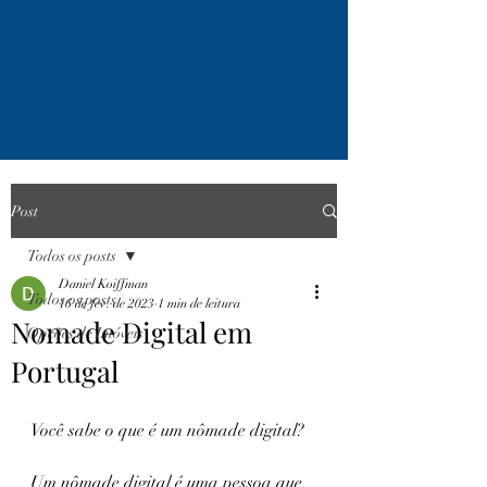
Post
Todos os posts
Daniel Koiffman
Todos os posts
16 de fev. de 2023
1 min de leitura
Nomade Digital em
Opções de Imóveis
Portugal
Você sabe o que é um nômade digital?
Um nômade digital é uma pessoa que, 