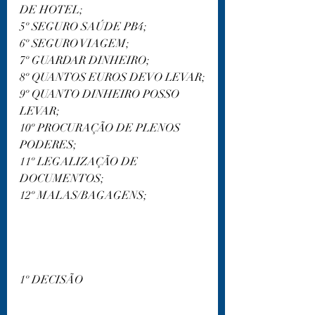
DE HOTEL;
5º SEGURO SAÚDE PB4;
6º SEGURO VIAGEM;
7º GUARDAR DINHEIRO;
8º QUANTOS EUROS DEVO LEVAR;
9º QUANTO DINHEIRO POSSO 
LEVAR;
10º PROCURAÇÃO DE PLENOS 
PODERES;
11º LEGALIZAÇÃO DE 
DOCUMENTOS;
12º MALAS/BAGAGENS;
1º DECISÃO