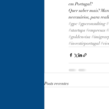
em Portugal?
Quer saber mais? Marq
necessários, para re
#gpc
#gpcconsulting
#
#startups
#empresas
#
#goldenvisa
#imigrar
#investirportugal
#viv
Posts recentes