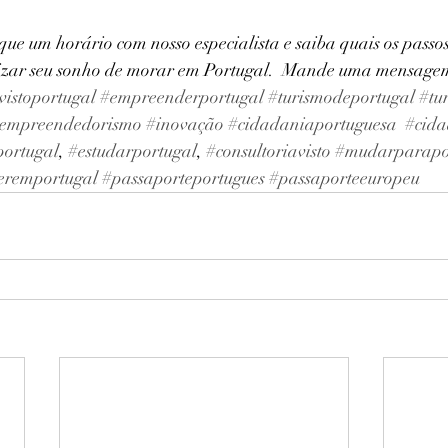
ue um horário com nosso especialista e saiba quais os passo
alizar seu sonho de morar em Portugal.  Mande uma mensage
vistoportugal
#empreenderportugal
#turismodeportugal
#tu
empreendedorismo
#inovação
#cidadaniaportuguesa
#cida
portugal
, 
#estudarportugal
, 
#consultoriavisto
#mudarparapo
eremportugal
#passaporteportugues
#passaporteeuropeu