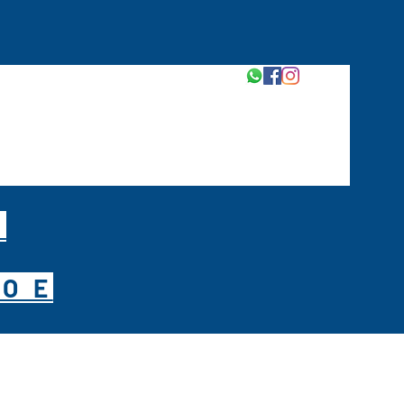
M
O E