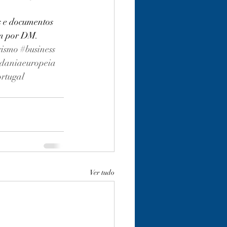
s e documentos 
m por DM. 
rismo
#business
daniaeuropeia
rtugal
Ver tudo