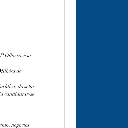
? Olha só essa 
Milhões de 
urídica, do setor 
da candidatar-se 
ento, negócios 