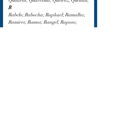
Quadros; Quaresma; Queiroz; Quental;
R
Rabelo; Rabocha; Raphael; Ramalho; 
Ramires; Ramos; Rangel; Raposo; 
Rasquete; Rebello; Rego; Reis; 
Rezende; Ribeiro; Rios; Robles; Rocha; 
Rodriguez; Roldão; Romão; Romeiro; 
Rosário; Rosa; Rosas; Rozado; Ruivo; 
Ruiz;
S
Sá; Salvador; Samora; Sampaio; 
Samuda; Sanches; Sandoval; 
Santarém; Santiago; Santos; Saraiva; 
Sarilho; Saro; Sarzedas; Seixas; Sena; 
Semedo; Sequeira; Seralvo; Serpa; 
Serqueira; Serra; Serrano; Serrão; 
Serveira; Silva; Silveira; Simão; 
Simões; Soares; Siqueira; Sodenha; 
Sodré; Soeyro; Sueyro; Soeiro; Sola; 