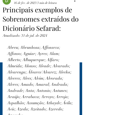
16 de fev. de 2023
3 min de leitura
Principais exemplos de
Sobrenomes extraídos do
Dicionário Sefarad:
Atualizado:
31 de jul. de 2024
Abreu; Abrunhosa; Affonseca; 
Affonso; Aguiar; Ayres; Alam; 
Alberto; Albuquerque; Alfaro; 
Almeida; Alonso; Alvade; Alvarado; 
Alvarenga; Álvares/Alvarez; Alvelos; 
Alveres; Alves; Alvim; Alvorada; 
Alvres; Amado; Amaral; Andrada; 
Andrade; Anta; Antonio; Antunes; 
Araújo; Arrabaca; Arroyo; Arroja; 
Aspalhão; Assumção; Athayde; Ávila; 
Avis; Azeda; Azeitado; Azeredo; 