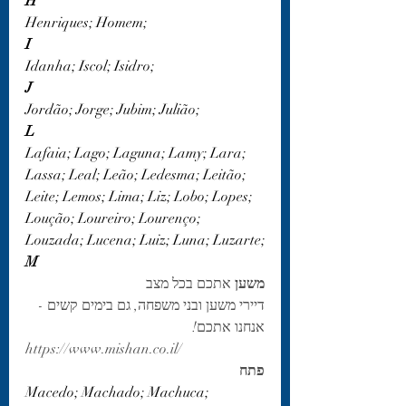
H
Henriques; Homem;
I
Idanha; Iscol; Isidro;
J
Jordão; Jorge; Jubim; Julião;
L
Lafaia; Lago; Laguna; Lamy; Lara; 
Lassa; Leal; Leão; Ledesma; Leitão; 
Leite; Lemos; Lima; Liz; Lobo; Lopes; 
Loução; Loureiro; Lourenço; 
Louzada; Lucena; Luiz; Luna; Luzarte;
M
משען 
אתכם
בכל
מצב
דיירי משען ובני משפחה, גם בימים קשים - 
אנחנו אתכם!
https://www.mishan.co.il/
פתח
Macedo; Machado; Machuca; 