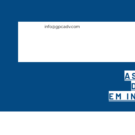
info@gpcadv.com
A
EM I