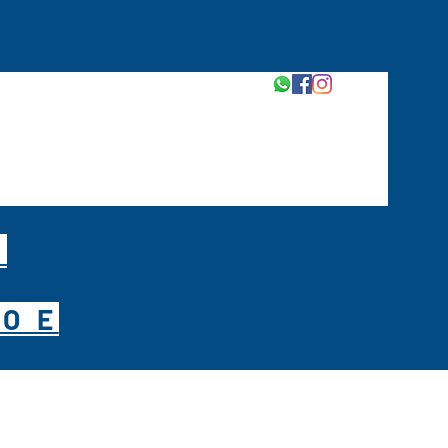
M
O E