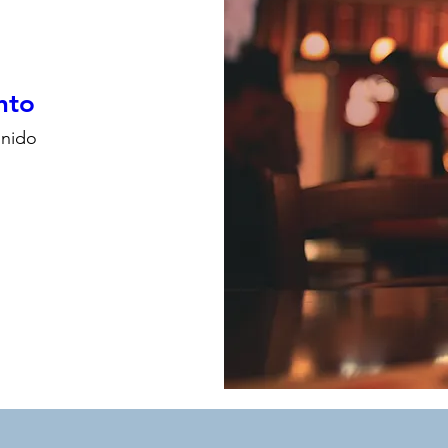
nto
inido